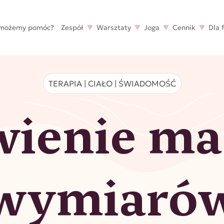
 możemy pomóc?
Zespół
Warsztaty
Joga
Cennik
Dla 
TERAPIA | CIAŁO | ŚWIADOMOŚĆ
ienie ma
wymiaró